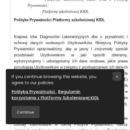
Prywatności
Platformy szkoleniowej KIDL
Polityka Prywatności Platformy szkoleniowej KIDL
Krajowa Izba Diagnostów Laboratoryjnych dba o prywatność i
ochronę danych osobowych Użytkowników. Niniejszą Politykę
Prywatności opracowaliśmy, aby w jasny i zrozumiały sposób
przedstawić Użytkownikom w jaki sposób zbieramy,
wykorzystujemy i udostępniamy ich dane osobowe, jakie prawa
przysługują Użytkownikom w związku z przetwarzaniem ich danych
osobowych oraz jak wywiązujemy się z obowiązków, które nakłada
If you continue browsing this website, you
x
na nas Rozporządzenie Parlamentu Europejskiego i Rady (UE)
agree to our policies:
2016/679 z dnia 27 kwietnia 2016 r. w sprawie ochrony osób
Polityka Prywatności
Regulamin
fizycznych w związku z przetwarzaniem danych osobowych i w
korzystania z Platformy Szkoleniowej KIDL
sprawie swobodnego przepływu takich danych oraz uchylenia
dyrektywy 95/46/WE (ogólne rozporządzenie o ochronie danych),
czyli
RODO
.
Continue
Wyrażenia pisane w Polityce Prywatności wielką literą, które nie
zostały zdefiniowane w samej Polityce Prywatności, należy