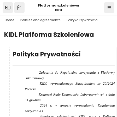
Skip to main content
Platforma szkoleniowa
Open the sidebar
Navi
KIDL
Home
Policies and agreements
Polityka Prywatności
KIDL Platforma Szkoleniowa
Polityka Prywatności
Załącznik do Regulaminu korzystania z Platformy
szkoleniowej
KIDL wprowadzonego Zarządzeniem nr 20/2024
Prezesa
Krajowej Rady Diagnostów Laboratoryjnych z dnia
31 grudnia
2024 r. w sprawie wprowadzenia
Regulaminu
korzystania z
Platformy szkoleniowej KIDL wraz z Polityką