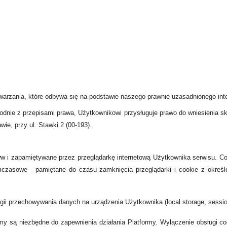
arzania, które odbywa się na podstawie naszego prawnie uzasadnionego intere
odnie z przepisami prawa, Użytkownikowi przysługuje prawo do wniesienia sk
e, przy ul. Stawki 2 (00-193).
ww i zapamiętywane przez przeglądarkę internetową Użytkownika serwisu. C
tymczasowe - pamiętane do czasu zamknięcia przeglądarki i cookie z okre
ogii przechowywania danych na urządzenia Użytkownika (local storage, sessio
y są niezbędne do zapewnienia działania Platformy. Wyłączenie obsługi co