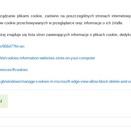
ądzanie plikami cookie, zarówno na poszczególnych stronach internetowyc
ków cookie przechowywanych w przeglądarce oraz informacje o ich źródle.
iżej znajduje się lista stron zawierających informacje o plikach cookie, ded
er/95647?hl=en
S/kb/cookies-information-websites-store-on-your-computer
erences/#cookies
n-gb/windows/manage-cookies-in-microsoft-edge-view-allow-block-delete-and
i