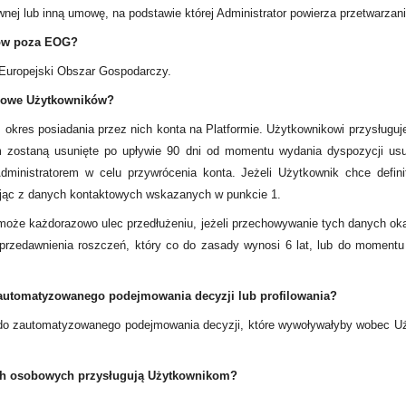
wnej lub inną umowę, na podstawie której Administrator powierza przetwarza
ów poza EOG?
Europejski Obszar Gospodarczy.
bowe Użytkowników?
res posiadania przez nich konta na Platformie. Użytkownikowi przysługuj
 zostaną usunięte po upływie 90 dni od momentu wydania dyspozycji usun
ministratorem w celu przywrócenia konta. Jeżeli Użytkownik chce defi
ając z danych kontaktowych wskazanych w punkcie 1.
e każdorazowo ulec przedłużeniu, jeżeli przechowywanie tych danych okaż
rzedawnienia roszczeń, który co do zasady wynosi 6 lat, lub do moment
automatyzowanego podejmowania decyzji lub profilowania?
 zautomatyzowanego podejmowania decyzji, które wywoływałyby wobec Uży
ych osobowych przysługują Użytkownikom?