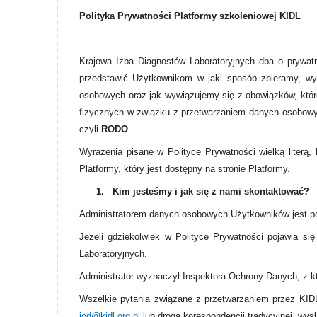
Polityka Prywatności Platformy szkoleniowej KIDL
Krajowa Izba Diagnostów Laboratoryjnych dba o prywat
przedstawić Użytkownikom w jaki sposób zbieramy, wy
osobowych oraz jak wywiązujemy się z obowiązków, które
fizycznych w związku z przetwarzaniem danych osobowyc
czyli
RODO
.
Wyrażenia pisane w Polityce Prywatności wielką literą
Platformy, który jest dostępny na stronie Platformy.
1.
Kim jesteśmy i jak się z nami skontaktować?
Administratorem danych osobowych Użytkowników jest pod
Jeżeli gdziekolwiek w Polityce Prywatności pojawia się
Laboratoryjnych.
Administrator wyznaczył Inspektora Ochrony Danych, z
Wszelkie pytania związane z przetwarzaniem przez KIDL
iod@kidl.org.pl
lub drogą korespondencji tradycyjnej, wy