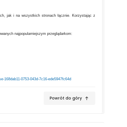
h, jak i na wszystkich stronach łącznie. Korzystając z
ykowanych najpopularniejszym przeglądarkom:
-use-168dab11-0753-043d-7c16-ede5947fc64d
Powrót do góry