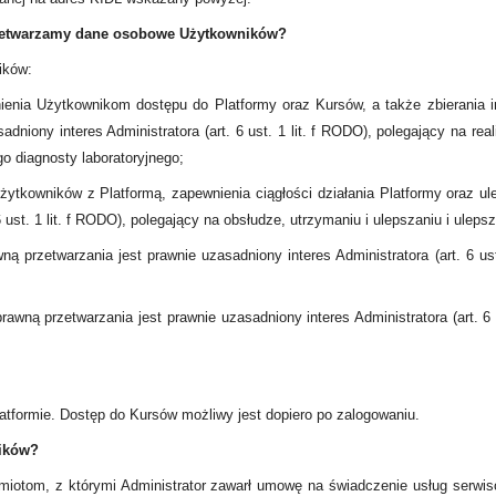
przetwarzamy dane osobowe Użytkowników?
ików:
ienia Użytkownikom dostępu do Platformy oraz Kursów, a także zbierania 
dniony interes Administratora (art. 6 ust. 1 lit. f RODO), polegający na r
o diagnosty laboratoryjnego;
 Użytkowników z Platformą, zapewnienia ciągłości działania Platformy oraz u
 ust. 1 lit. f RODO), polegający na obsłudze, utrzymaniu i ulepszaniu i uleps
ą przetwarzania jest prawnie uzasadniony interes Administratora (art. 6 ust
wną przetwarzania jest prawnie uzasadniony interes Administratora (art. 6 
atformie. Dostęp do Kursów możliwy jest dopiero po zalogowaniu.
ików?
otom, z którymi Administrator zawarł umowę na świadczenie usług serwi