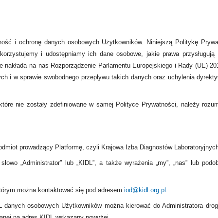
ność i ochronę danych osobowych Użytkowników. Niniejszą Politykę Prywa
korzystujemy i udostępniamy ich dane osobowe, jakie prawa przysługuj
 nakłada na nas Rozporządzenie Parlamentu Europejskiego i Rady (UE) 201
h i w sprawie swobodnego przepływu takich danych oraz uchylenia dyrekty
, które nie zostały zdefiniowane w samej Polityce Prywatności, należy r
miot prowadzący Platformę, czyli Krajowa Izba Diagnostów Laboratoryjnych
 słowo „Administrator” lub „KIDL”, a także wyrażenia „my”, „nas” lub po
 którym można kontaktować się pod adresem
iod@kidl.org.pl
.
 danych osobowych Użytkowników można kierować do Administratora drogą 
słanej na adres KIDL wskazany powyżej.