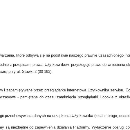
arzania, które odbywa się na podstawie naszego prawnie uzasadnionego intere
odnie z przepisami prawa, Użytkownikowi przysługuje prawo do wniesienia sk
e, przy ul. Stawki 2 (00-193).
ww i zapamiętywane przez przeglądarkę internetową Użytkownika serwisu. C
tymczasowe - pamiętane do czasu zamknięcia przeglądarki i cookie z okre
ogii przechowywania danych na urządzenia Użytkownika (local storage, sessio
y są niezbędne do zapewnienia działania Platformy. Wyłączenie obsługi co