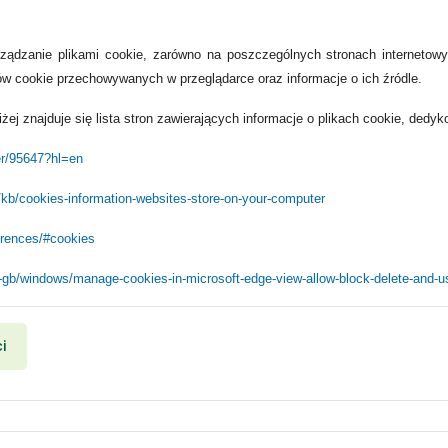
ądzanie plikami cookie, zarówno na poszczególnych stronach internetowyc
ków cookie przechowywanych w przeglądarce oraz informacje o ich źródle.
iżej znajduje się lista stron zawierających informacje o plikach cookie, ded
er/95647?hl=en
S/kb/cookies-information-websites-store-on-your-computer
erences/#cookies
n-gb/windows/manage-cookies-in-microsoft-edge-view-allow-block-delete-and
i