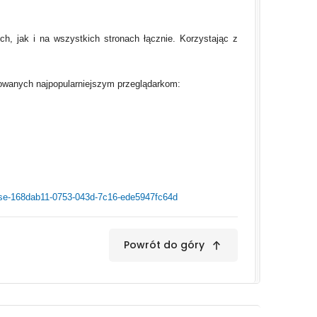
h, jak i na wszystkich stronach łącznie. Korzystając z
ykowanych najpopularniejszym przeglądarkom:
-use-168dab11-0753-043d-7c16-ede5947fc64d
Powrót do góry