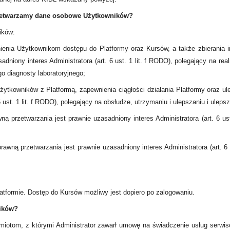
przetwarzamy dane osobowe Użytkowników?
ików:
ienia Użytkownikom dostępu do Platformy oraz Kursów, a także zbierania 
dniony interes Administratora (art. 6 ust. 1 lit. f RODO), polegający na r
o diagnosty laboratoryjnego;
 Użytkowników z Platformą, zapewnienia ciągłości działania Platformy oraz u
 ust. 1 lit. f RODO), polegający na obsłudze, utrzymaniu i ulepszaniu i uleps
ą przetwarzania jest prawnie uzasadniony interes Administratora (art. 6 ust
wną przetwarzania jest prawnie uzasadniony interes Administratora (art. 6 
atformie. Dostęp do Kursów możliwy jest dopiero po zalogowaniu.
ików?
otom, z którymi Administrator zawarł umowę na świadczenie usług serwi