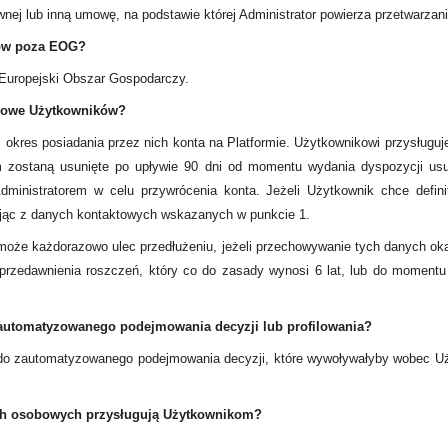
wnej lub inną umowę, na podstawie której Administrator powierza przetwarza
ów poza EOG?
Europejski Obszar Gospodarczy.
bowe Użytkowników?
res posiadania przez nich konta na Platformie. Użytkownikowi przysługuj
 zostaną usunięte po upływie 90 dni od momentu wydania dyspozycji usun
ministratorem w celu przywrócenia konta. Jeżeli Użytkownik chce defi
ając z danych kontaktowych wskazanych w punkcie 1.
e każdorazowo ulec przedłużeniu, jeżeli przechowywanie tych danych okaż
rzedawnienia roszczeń, który co do zasady wynosi 6 lat, lub do moment
automatyzowanego podejmowania decyzji lub profilowania?
 zautomatyzowanego podejmowania decyzji, które wywoływałyby wobec Uży
ych osobowych przysługują Użytkownikom?