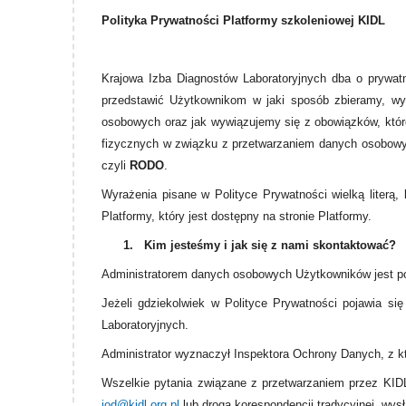
Polityka Prywatności Platformy szkoleniowej KIDL
Krajowa Izba Diagnostów Laboratoryjnych dba o prywat
przedstawić Użytkownikom w jaki sposób zbieramy, wy
osobowych oraz jak wywiązujemy się z obowiązków, które
fizycznych w związku z przetwarzaniem danych osobowyc
czyli
RODO
.
Wyrażenia pisane w Polityce Prywatności wielką literą
Platformy, który jest dostępny na stronie Platformy.
1.
Kim jesteśmy i jak się z nami skontaktować?
Administratorem danych osobowych Użytkowników jest pod
Jeżeli gdziekolwiek w Polityce Prywatności pojawia się
Laboratoryjnych.
Administrator wyznaczył Inspektora Ochrony Danych, z
Wszelkie pytania związane z przetwarzaniem przez KIDL
iod@kidl.org.pl
lub drogą korespondencji tradycyjnej, wy