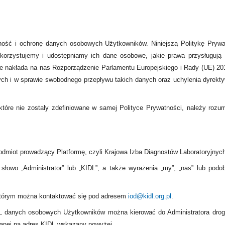
ność i ochronę danych osobowych Użytkowników. Niniejszą Politykę Prywa
korzystujemy i udostępniamy ich dane osobowe, jakie prawa przysługuj
 nakłada na nas Rozporządzenie Parlamentu Europejskiego i Rady (UE) 201
h i w sprawie swobodnego przepływu takich danych oraz uchylenia dyrekty
, które nie zostały zdefiniowane w samej Polityce Prywatności, należy r
miot prowadzący Platformę, czyli Krajowa Izba Diagnostów Laboratoryjnych
 słowo „Administrator” lub „KIDL”, a także wyrażenia „my”, „nas” lub po
 którym można kontaktować się pod adresem
iod@kidl.org.pl
.
 danych osobowych Użytkowników można kierować do Administratora drogą 
słanej na adres KIDL wskazany powyżej.