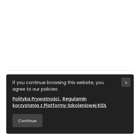
If you continue browsing this website, you
x
agree to our policies:
Polityka Prywatności
Regulamin
korzystania z Platformy Szkoleniowej KIDL
Krajowa Izba Diagnostów Laboratoryjnych 2025 ©
Continue
Wszelkie Prawa Zastrzeżone