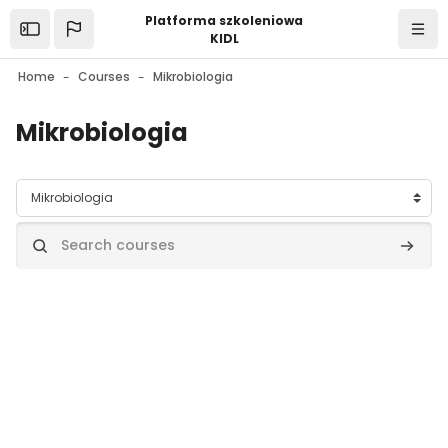
Skip to main content
Platforma szkoleniowa
Open the sidebar
Navi
KIDL
Home
Courses
Mikrobiologia
Mikrobiologia
Course categories
Search courses
Search